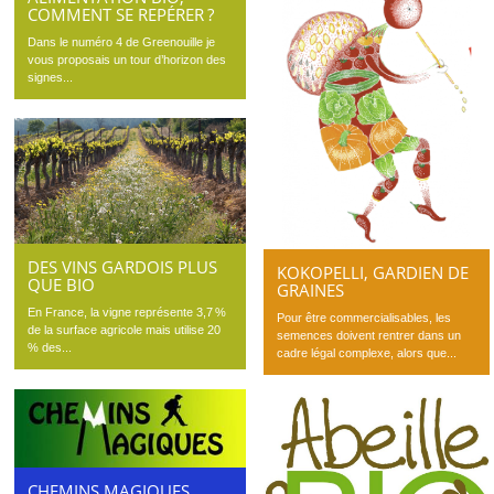
COMMENT SE REPÉRER ?
Dans le numéro 4 de Greenouille je
vous proposais un tour d’horizon des
signes...
DES VINS GARDOIS PLUS
KOKOPELLI, GARDIEN DE
QUE BIO
GRAINES
En France, la vigne représente 3,7 %
Pour être commercialisables, les
de la surface agricole mais utilise 20
semences doivent rentrer dans un
% des...
cadre légal complexe, alors que...
CHEMINS MAGIQUES