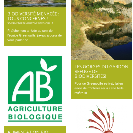
BIODIVERSITÉ MENACÉE :
TOUS CONCERNÉS !
SÉVERINE BAZIN MAGAZINE GREENOUILLE
Fraîchement arrivée au sein de
l’équipe Greenouille, j’avais à cœur de
vous parler de...
LES GORGES DU GARDON
REFUGE DE
BIODIVERSITÉS!
Pour ce Greenouille estival, j’ai eu
envie de m’intéresser à cette belle
rivière si...
ALIMENTATION BIO,