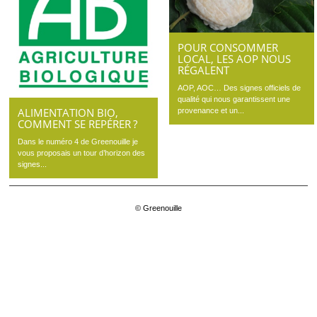
POUR CONSOMMER
LOCAL, LES AOP NOUS
RÉGALENT
AOP, AOC… Des signes officiels de
qualité qui nous garantissent une
ALIMENTATION BIO,
provenance et un...
COMMENT SE REPÉRER ?
Dans le numéro 4 de Greenouille je
vous proposais un tour d’horizon des
signes...
© Greenouille