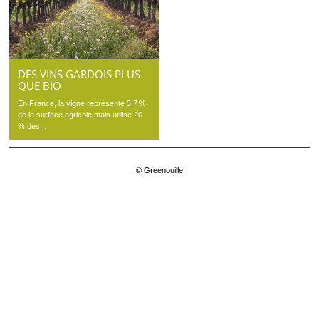
DES VINS GARDOIS PLUS
QUE BIO
En France, la vigne représente 3,7 %
de la surface agricole mais utilise 20
% des...
© Greenouille