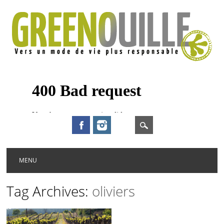
Main menu
Skip to content
MENU
Tag Archives:
oliviers