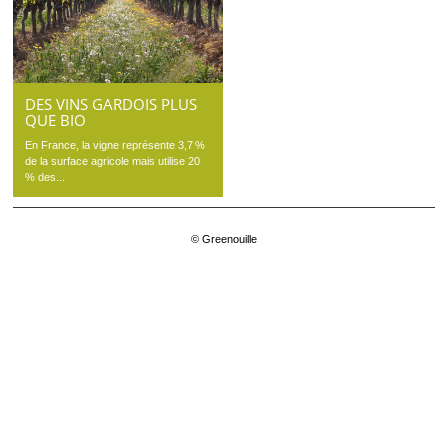
DES VINS GARDOIS PLUS
QUE BIO
En France, la vigne représente 3,7 %
de la surface agricole mais utilise 20
% des...
© Greenouille