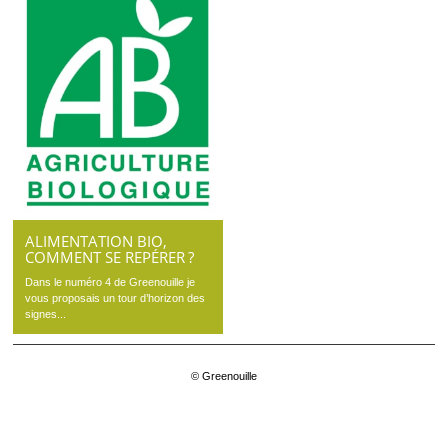
ALIMENTATION BIO,
COMMENT SE REPÉRER ?
Dans le numéro 4 de Greenouille je
vous proposais un tour d’horizon des
signes...
© Greenouille