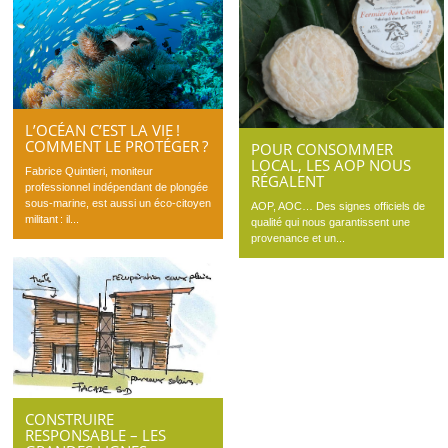
L’OCÉAN C’EST LA VIE !
COMMENT LE PROTÉGER ?
POUR CONSOMMER
LOCAL, LES AOP NOUS
Fabrice Quintieri, moniteur
RÉGALENT
professionnel indépendant de plongée
sous-marine, est aussi un éco-citoyen
AOP, AOC… Des signes officiels de
militant : il...
qualité qui nous garantissent une
provenance et un...
CONSTRUIRE
RESPONSABLE – LES