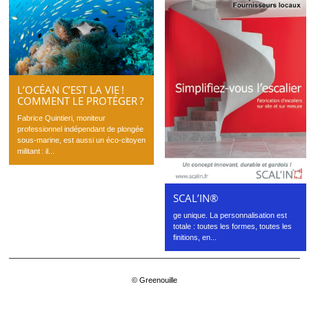
L’OCÉAN C’EST LA VIE !
COMMENT LE PROTÉGER ?
Fabrice Quintieri, moniteur
professionnel indépendant de plongée
sous-marine, est aussi un éco-citoyen
militant : il...
SCAL’IN®
ge unique. La personnalisation est
totale : toutes les formes, toutes les
finitions, en...
© Greenouille