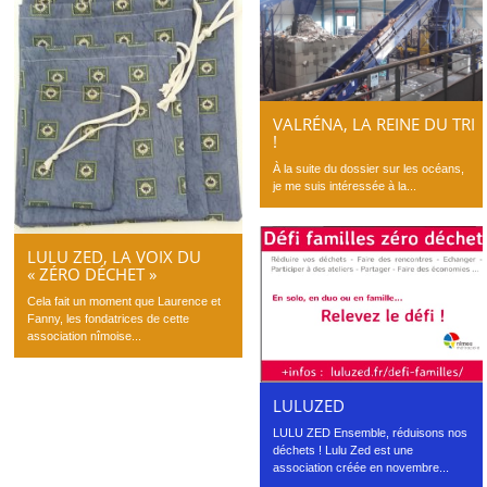
VALRÉNA, LA REINE DU TRI
!
À la suite du dossier sur les océans,
je me suis intéressée à la...
LULU ZED, LA VOIX DU
« ZÉRO DÉCHET »
Cela fait un moment que Laurence et
Fanny, les fondatrices de cette
association nîmoise...
LULUZED
LULU ZED Ensemble, réduisons nos
déchets ! Lulu Zed est une
association créée en novembre...