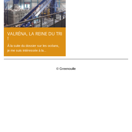
VALRÉNA, LA REINE DU TRI
!
À la suite du dossier sur les océans,
je me suis intéressée à la...
© Greenouille