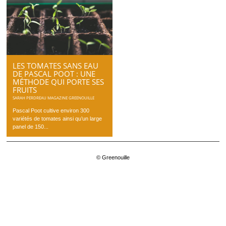
LES TOMATES SANS EAU
DE PASCAL POOT : UNE
MÉTHODE QUI PORTE SES
FRUITS
SARAH PERDREAU MAGAZINE GREENOUILLE
Pascal Poot cultive environ 300
variétés de tomates ainsi qu’un large
panel de 150...
© Greenouille