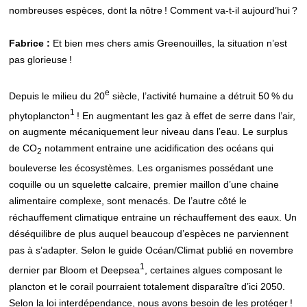
nombreuses espèces, dont la nôtre ! Comment va-t-il aujourd’hui ?
Fabrice :
Et bien mes chers amis Greenouilles, la situation n’est
pas glorieuse !
e
Depuis le milieu du 20
siècle, l’activité humaine a détruit 50 % du
1
phytoplancton
! En augmentant les gaz à effet de serre dans l’air,
on augmente mécaniquement leur niveau dans l’eau. Le surplus
de CO
notamment entraine une acidification des océans qui
2
bouleverse les écosystèmes. Les organismes possédant une
coquille ou un squelette calcaire, premier maillon d’une chaine
alimentaire complexe, sont menacés. De l’autre côté le
réchauffement climatique entraine un réchauffement des eaux. Un
déséquilibre de plus auquel beaucoup d’espèces ne parviennent
pas à s’adapter. Selon le guide Océan/Climat publié en novembre
1
dernier par Bloom et Deepsea
, certaines algues composant le
plancton et le corail pourraient totalement disparaître d’ici 2050.
Selon la loi interdépendance, nous avons besoin de les protéger !