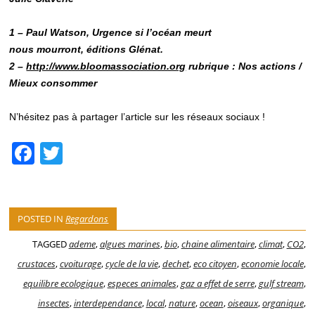
1 – Paul Watson, Urgence si l’océan meurt
nous mourront, éditions Glénat.
2 –
http://www.bloomassociation.org
rubrique : Nos actions /
Mieux consommer
N’hésitez pas à partager l’article sur les réseaux sociaux !
F
T
a
wi
c
tt
e
er
POSTED IN
Regardons
b
TAGGED
ademe
,
algues marines
,
bio
,
chaine alimentaire
,
climat
,
CO2
,
o
crustaces
,
cvoiturage
,
cycle de la vie
,
dechet
,
eco citoyen
,
economie locale
,
o
equilibre ecologique
,
especes animales
,
gaz a effet de serre
,
gulf stream
,
insectes
,
interdependance
,
local
,
nature
,
ocean
,
oiseaux
,
organique
,
k