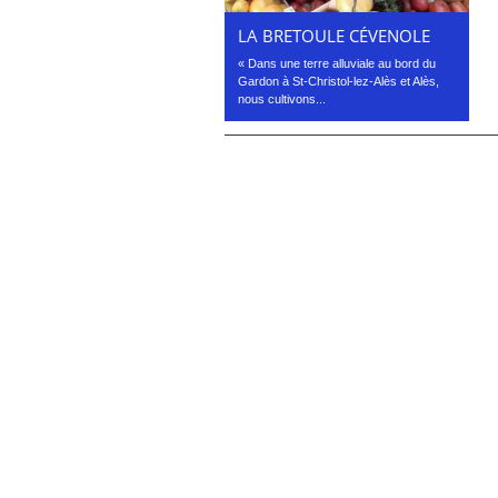
LA BRETOULE CÉVENOLE
« Dans une terre alluviale au bord du
Gardon à St-Christol-lez-Alès et Alès,
nous cultivons...