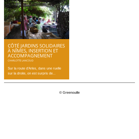
CÔTÉ JARDINS SOLIDAIRES
À NÎMES, INSERTION ET
ACCOMPAGNEMENT
CHARLOTTE LANCOUD
Sur la route d’Arles, dans une ruelle
sur la droite, on est surpris de...
© Greenouille