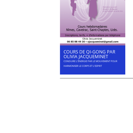
COURS DE QI-GONG PAR
OLIVIA JACQUEMINET
CONDUIRE L'ÉNERGIE PAR LE MOUVEMENT POUR
HARMONISER LE CORPS ET L'ESPRIT