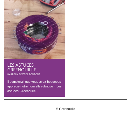
LES ASTUCES
GREENOUILLE
HARPE EN BOÎTE DE BONBONS
Il semblerait que vous ayez beaucoup
apprécié notre nouvelle rubrique « Les
astuces Greenouille...
© Greenouille