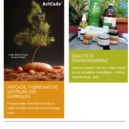
BEAUTÉ ET
ENVIRONNEMENT
Dans le monde « fou-fou » dans lequel
on vit, assailli de maquillages, crèmes,
shampooings, gels...
ARTCADE, FABRICANT DE
SENTEURS DES
GARRIGUES
Pourquoi aller chercher encens et
huiles à l’autre bout de la terre lorsque
notre...