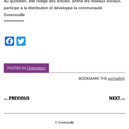
Au quotidien, elle rédige des articles, anime les réseaux sociaux,
participe à la distribution et développe la communauté
Greenouille.
**************
F
T
a
wi
c
tt
e
er
POSTED IN
Changeons
b
BOOKMARK THE
permalink
.
o
POST NAVIGATION
o
← PREVIOUS
NEXT →
k
© Greenouille